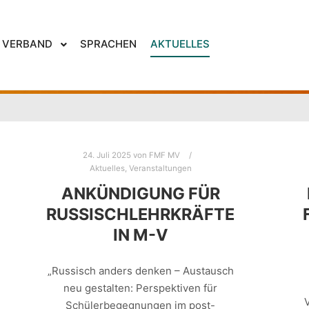
AKTUELLES
VERBAND
SPRACHEN
AKTUELLES
24. Juli 2025
von
FMF MV
Aktuelles
,
Veranstaltungen
ANKÜNDIGUNG FÜR
RUSSISCHLEHRKRÄFTE
IN M-V
„Russisch anders denken – Austausch
neu gestalten: Perspektiven für
Schülerbegegnungen im post-