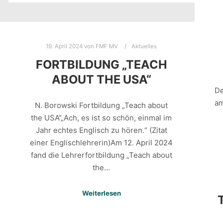
19. April 2024
von
FMF MV
Aktuelles
FORTBILDUNG „TEACH
ABOUT THE USA“
De
am
N. Borowski Fortbildung „Teach about
the USA“„Ach, es ist so schön, einmal im
Jahr echtes Englisch zu hören.“ (Zitat
einer Englischlehrerin)Am 12. April 2024
fand die Lehrerfortbildung „Teach about
the…
Weiterlesen