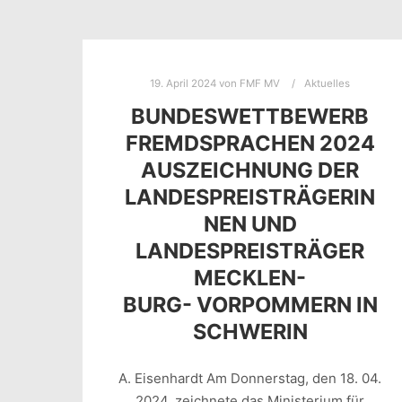
19. April 2024
von
FMF MV
Aktuelles
BUNDESWETTBEWERB
FREMDSPRACHEN 2024
AUSZEICHNUNG DER
LANDESPREISTRÄGERIN
NEN UND
LANDESPREISTRÄGER
MECKLEN-
BURG- VORPOMMERN IN
SCHWERIN
A. Eisenhardt Am Donnerstag, den 18. 04.
2024, zeichnete das Ministerium für