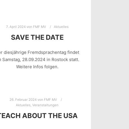
7. April 2024
von
FMF MV
Aktuelles
SAVE THE DATE
r diesjährige Fremdsprachentag findet
 Samstag, 28.09.2024 in Rostock statt.
Weitere Infos folgen.
26. Februar 2024
von
FMF MV
Aktuelles
,
Veranstaltungen
TEACH ABOUT THE USA