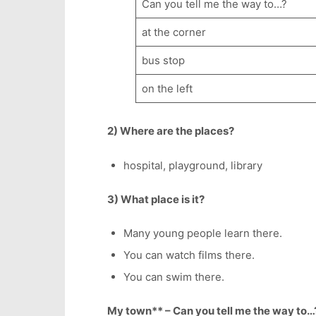
Can you tell me the way to…?
at the corner
bus stop
on the left
2) Where are the places?
hospital, playground, library
3) What place is it?
Many young people learn there.
You can watch films there.
You can swim there.
My town** – Can you tell me the way to…