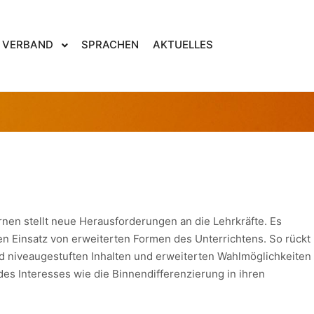
29. März 2012
von
FMF MV
VERBAND
SPRACHEN
AKTUELLES
SE ENGLISCH – KLASSE
en stellt neue Herausforderungen an die Lehrkräfte. Es
n Einsatz von erweiterten Formen des Unterrichtens. So rückt
d niveaugestuften Inhalten und erweiterten Wahlmöglichkeiten
des Interesses wie die Binnendifferenzierung in ihren