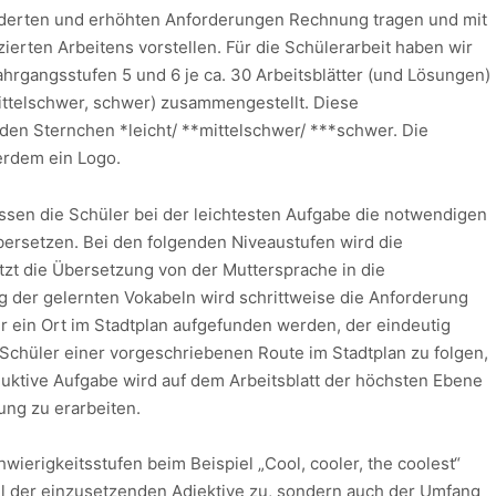
nderten und erhöhten Anforderungen Rechnung tragen und mit
ierten Arbeitens vorstellen. Für die Schülerarbeit haben wir
gangsstufen 5 und 6 je ca. 30 Arbeitsblätter (und Lösungen)
mittelschwer, schwer) zusammengestellt. Diese
den Sternchen *leicht/ **mittelschwer/ ***schwer. Die
rdem ein Logo.
ssen die Schüler bei der leichtesten Aufgabe die notwendigen
ersetzen. Bei den folgenden Niveaustufen wird die
etzt die Übersetzung von der Muttersprache in die
 der gelernten Vokabeln wird schrittweise die Anforderung
ur ein Ort im Stadtplan aufgefunden werden, der eindeutig
er Schüler einer vorgeschriebenen Route im Stadtplan zu folgen,
oduktive Aufgabe wird auf dem Arbeitsblatt der höchsten Ebene
bung zu erarbeiten.
hwierigkeitsstufen beim Beispiel „Cool, cooler, the coolest“
ahl der einzusetzenden Adjektive zu, sondern auch der Umfang