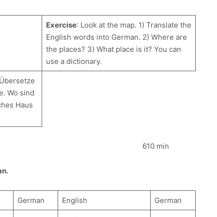
Exercise
: Look at the map. 1) Translate the
English words into German. 2) Where are
the places? 3) What place is it? You can
use a dictionary.
 Übersetze
e. Wo sind
ches Haus
 in 10 minutes. 610 min
an.
German
English
German