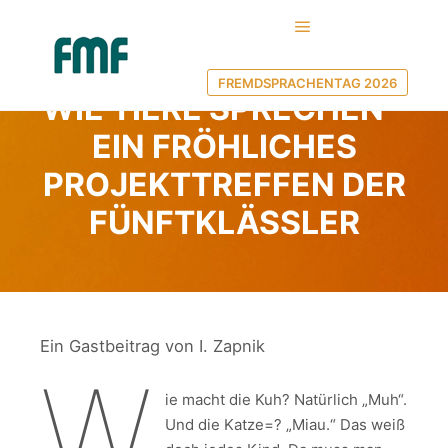
Hauptmenü
4. April 2015
von
FMF MV
FREMDSPRACHENTAG 2026
WIE TIERE SPRECHEN –
EIN FRÖHLICHES
PROJEKTTREFFEN DER
FÜNFTKLÄSSLER
Ein Gastbeitrag von I. Zapnik
W
ie macht die Kuh? Natürlich „Muh“.
Und die Katze=? „Miau.“ Das weiß