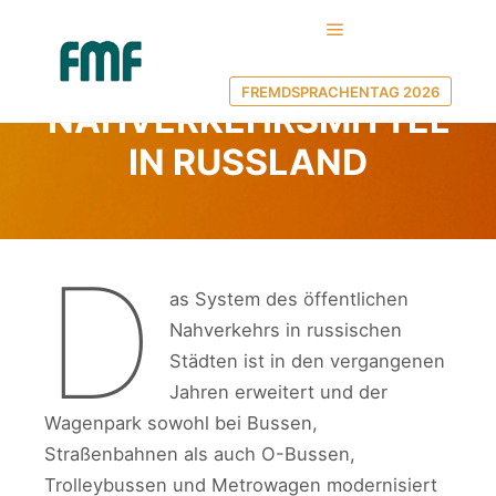
Hauptmenü
5. April 2016
von
Ulf Borgwardt
FREMDSPRACHENTAG 2026
NAHVERKEHRSMITTEL
IN RUSSLAND
D
as System des öffentlichen
Nahverkehrs in russischen
Städten ist in den vergangenen
Jahren erweitert und der
Wagenpark sowohl bei Bussen,
Straßenbahnen als auch O-Bussen,
Trolleybussen und Metrowagen modernisiert