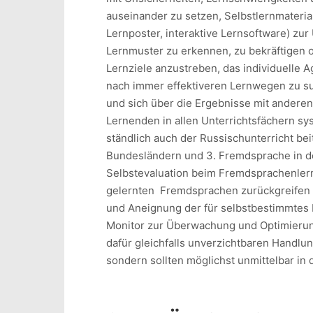
auseinander zu setzen, Selbstlernmaterial
Lernposter, interaktive Lernsoftware) z
Lernmuster zu erkennen, zu bekräftigen o
Lernziele anzustreben, das individuelle 
nach immer effektiveren Lernwegen zu su
und sich über die Ergebnisse mit andere
Lernenden in allen Unter­richts­fä­chern 
ständ­lich auch der Rus­sisch­un­ter­richt 
Bundesländern und 3. Fremdsprache in de
Selbstevaluation beim Fremdsprachenler
gelernten Fremd­­spra­chen zurückgreifen
und Aneignung der für selbstbestimmtes 
Monitor zur Überwachung und Optimierun
dafür gleichfalls unverzichtbaren Handlun
sondern sollten möglichst unmittelbar in 