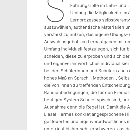
S
Füh­rungsrolle im Lehr- und 
Umfang die Möglichkeit einr
Lernprozesses selbst­verant­
auszuwählen, authentische Mate­ria­lien 
verstärkt zu nutzen, das ei­gene Übungs
Auswahlan­gebots an Lern­­­­auf­gaben mi
Umfang indi­viduell festzulegen, sich für 
scheiden, diese zu erproben und sich der
und eigenverantwortliches individualisier
bei den Schülerinnen und Schülern auch n
hohes Maß an Sprach-, Methoden-, Selbst
die von ihnen zu treffenden Entscheidun
Rahmenbedingungen, die für den Fremd­sp
heutigen System Schule typisch sind, nur
Ausnahme denn die Regel ist. Damit die A
Liesel Hermes konkret angesprochene Hi
gesteuertes und eigenverant­wort­liches ind
unterricht bis­her sehr erschwe­ren, aus