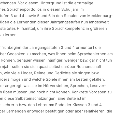
schancen. Vor diesem Hintergrund ist die erstmalige
es Sprachen­portfolios in diesem Schuljahr im
tufen 3 und 4 sowie 5 und 6 in den Schulen von Mecklenburg-
ügen die Lernenden dieser Jahrgangsstufen nun landesweit
altetes Hilfsmittel, um ihre Sprachkom­petenz in größeren
zu lernen.
frühbeginn der Jahrgangsstufen 3 und 4 ermuntert die
rüber Gedanken zu machen, was ihnen beim Sprachen­lernen am
 können, genauer wissen, häufiger, weniger bzw. gar nicht tun
njahr sollen sie sich quasi selbst darüber Rechenschaft
n, wie viele Lieder, Reime und Gedichte sie singen bzw.
nders mögen und welche Spiele ihnen am besten gefallen.
r angeregt, was sie im Hörverstehen, Sprechen, Lesever­
h üben müssen und noch nicht können. Konkrete Vor­gaben zu
 diese Selbstein­schätzun­gen. Eine Seite ist im
 Leh­re­rin bzw. den Lehrer am Ende der Klassen 3 und 4
 der Lernenden entweder bestätigen oder aber relativieren, die