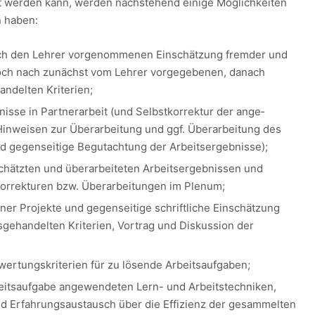
t werden kann, werden nachstehend einige Mög­lich­keiten
n haben:
rch den Lehrer vorgenommenen Einschätzung fremder und
noch nach zunächst vom Lehrer vorgegebenen, danach
ndelten Kriterien;
nisse in Partnerarbeit (und Selbstkorrektur der an­ge­
inweisen zur Überarbeitung und ggf. Über­ar­beitung des
d gegenseitige Begutachtung der Arbeits­ergebnisse);
schätzten und überarbeiteten Arbeitsergebnissen und
Korrekturen bzw. Überarbeitungen im Plenum;
er Projekte und gegenseitige schriftliche Ein­schät­zung
gehandelten Kriterien, Vortrag und Diskussion der
rtungskriterien für zu lösende Arbeitsaufgaben;
eitsaufgabe angewendeten Lern- und Arbeits­tech­ni­ken,
nd Erfahrungsaustausch über die Effizienz der gesammelten