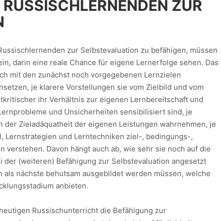
R RUSSISCHLERNENDEN ZUR
N
ussischlernenden zur Selbstevaluation zu befähi­gen, müssen
sein, darin eine reale Chance für eigene Lernerfolge sehen. Das
ich mit den zunächst noch vor­ge­gebenen Lernzielen
nsetzen, je klarere Vor­stel­lungen sie vom Zielbild und vom
kritischer ihr Ver­hält­nis zur eigenen Lernbereitschaft und
e Lernprobleme und Unsicherheiten sensibilisiert sind, je
 an der Zielad­äquatheit der eigenen Leistungen wahrneh­men, je
l, Lernstrategien und Lerntechniken ziel-, bedingungs-,
en verstehen. Davon hängt auch ab, wie sehr sie noch auf die
i der (weiteren) Befähigung zur Selbstevaluation angesetzt
ten als nächste behutsam ausgebildet werden müssen, welche
cklungsstadium anbieten.
eutigen Russischunterricht die Befähigung zur