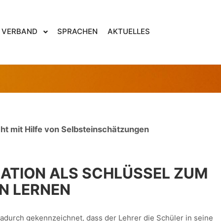
5. April 2014
von
Ulf Borgwardt
VERBAND
SPRACHEN
AKTUELLES
LUATION IM RUSSISCH
ht mit Hilfe von Selbsteinschätzungen
LUATION ALS SCHLÜSSEL ZUM
N LERNEN
dadurch gekennzeichnet, dass der Lehrer die Schüler in seine