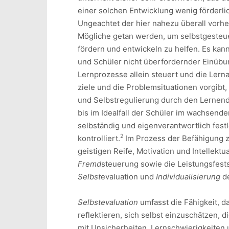
einer sol­chen Ent­wick­lung wenig förde
Ungeachtet der hier nahe­zu über­all vor
Mögli­che getan wer­den, um selbst­gesteue
fördern und ent­wickeln zu helfen. Es kann
und Schü­ler nicht überfordernder Einübu
Lernpro­zesse allein steuert und die Lerna
ziele und die Problem­situationen vorgibt
und Selbstregulierung durch den Lernenden
bis im Idealfall der Schüler im wachsende
selbständig und eigen­verantwortlich fest
2
kontrolliert.
Im Prozess der Befähigung z
geistigen Reife, Motivation und Intellektu
Fremd
steuerung sowie die Leis­tungsfes
Selbst
evaluation und
Indivi­duali­sierung
de
Selbstevaluation
umfasst die Fähigkeit, d
reflektieren, sich selbst einzuschätzen, d
mit Unsicherheiten, Lernschwierigkeiten