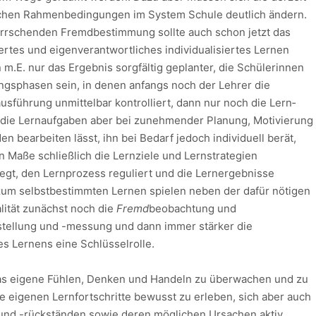
r­li­chen Rahmenbedingungen im System Schule deutlich ändern.
herrschenden Fremd­bestimmung sollte auch schon jetzt das
rtes und eigenverantwortliches indi­vi­du­alisiertes Lernen
 m.E. nur das Ergebnis sorgfältig geplanter, die Schü­le­rinnen
ngsphasen sein, in denen anfangs noch der Lehrer die
usführung unmittelbar kon­trolliert, dann nur noch die Lern­
, die Lernaufgaben aber bei zu­neh­mender Planung, Motivie­rung
 bearbeiten lässt, ihn bei Bedarf jedoch individuell berät,
n Maße schließlich die Lernziele und Lernstrategien
legt, den Lernprozess reguliert und die Lernergeb­nisse
um selbstbe­stimmten Lernen spielen neben der dafür nötigen
alität zunächst noch die
Fremd­
beobachtung und
tstellung und -messung und dann immer stärker die
s Lernens eine Schlüs­sel­­rolle.
as eigene Fühlen, Denken und Handeln zu über­wa­chen und zu
ie eigenen Lernfortschritte bewusst zu erle­ben, sich aber auch
 und -rückständen sowie deren möglichen Ursachen aktiv