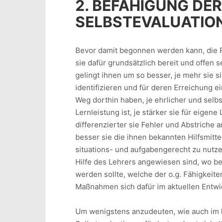
2. BEFÄHIGUNG DE
SELBSTEVALUATIO
Bevor damit begonnen werden kann, die R
sie dafür grundsätzlich bereit und offen 
gelingt ihnen um so besser, je mehr sie s
identifizieren und für deren Erreichung ei
Weg dorthin haben, je ehrlicher und selbst
Lernleistung ist, je stärker sie für eigen
differenzierter sie Fehler und Abstri­che
besser sie die ihnen bekannten Hilfsmitte
situations- und aufgaben­ge­recht zu nutz
Hilfe des Lehrers ange­wiesen sind, wo be
werden sollte, welche der o.g. Fähigkei
Maßnahmen sich dafür im aktuellen Entwi
Um wenigstens anzudeuten, wie auch im h