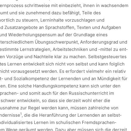
Lernprozess schrittweise mit einbezieht, ihnen in wachsendem
äumt und sie zunehmend dazu befähigt, Teile des
wort­lich zu steuern, Lerninhalte vorzuschlagen und
und Zusatzangebote an Sprachstoffen, Texten und Aufgaben
- und Wiederholungspensum auf der Grundlage eines
t unterschiedlichem Übungsschwerpunkt, Anforde­rungs­grad und
bestimmte Lernstrategien, Arbeitstechniken und -mittel zu ent­
en Vorzüge und Nachteile klar zu machen. Selbst­gesteuertes
tes Lernen entwickelt sich nicht von selbst und kann folglich
icht vorausgesetzt werden. Es erfordert vielmehr ein relativ
- und Sozial­kompetenz der Lernenden und an Mündigkeit für
gen. Eine solche Handlungskompetenz kann sich unter den
rachen- und somit auch für den Russischunterricht im
 schwer entwickeln, so dass sie derzeit wohl eher die
us­nah­me zur Regel werden kann, müs­sen zahlreiche von
1
nder­nisse
, die die Heranführung der Lernenden an selbst­
ivi­du­ali­­sier­tes Lernen im schulischen Fremd­spra­chen­
 dem Wege ge­räumt werden. Dazu aber müssen sich die derzeit