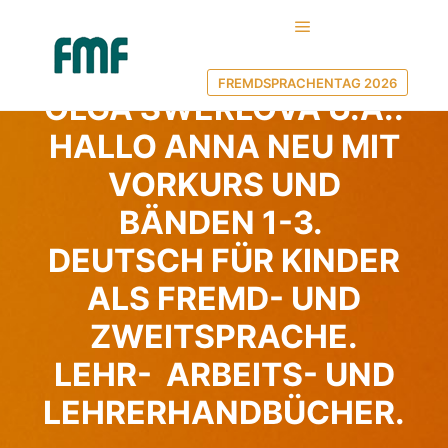
Hauptmenü
9. Februar 2023
von
FMF MV
FREMDSPRACHENTAG 2026
OLGA SWERLOVA U.A.:
HALLO ANNA NEU MIT
VORKURS UND
BÄNDEN 1-3.
DEUTSCH FÜR KINDER
ALS FREMD- UND
ZWEITSPRACHE.
LEHR- ARBEITS- UND
LEHRERHANDBÜCHER.