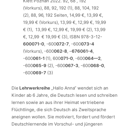
Klett Poznan 2022. 92, 68 , 192
(Vorkurs), 88, 92, 192 (1), 88, 104, 192
(2), 88, 96, 192 Seiten, 14,99 €, 13,99 €,
19,99 € (Vorkurs), 13,99 €, 12,99 €, 19,99
€ (1), 13,99 €, 12,99 €, 19,99 € (2), 13,99
€, 12,99 € 19,99 € (3), ISBN 978-3-12-
600071-0
, -600
072-7
, -600
073-4
(Vorkurs), -600
062-8
, –
676061-4
,
-600
061-1
(1), 600
071-0
, -600
064—2
,
-600
065-9
(2), -600
067-3
, -600
068-0
,
-600
069-7
(3)
Die
Lehrwerkreihe
„Hallo Anna“ wendet sich an
Kinder ab 6 Jahre, die Deutsch lesen und schreiben
lernen sowie an aus ihrer Heimat vertriebene
Flüchtlinge, die sich Deutsch als Zweitsprache
aneignen wollen. Sie motiviert, fordert und fördert
Deutschlernende im Vorschul- und jüngeren