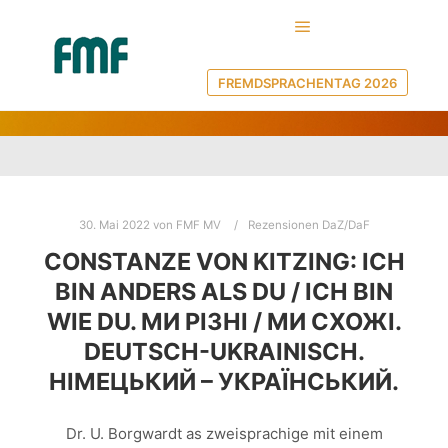
Hauptmenü
REZENSIONEN DAZ/DAF
FREMDSPRACHENTAG 2026
30. Mai 2022
von
FMF MV
Rezensionen DaZ/DaF
CONSTANZE VON KITZING: ICH
BIN ANDERS ALS DU / ICH BIN
WIE DU. МИ PIЗНI / МИ СХОЖI.
DEUTSCH-UKRAINISCH.
НІМЕЦЬКИЙ – УКРАЇНСЬКИЙ.
Dr. U. Borgwardt as zweisprachige mit einem