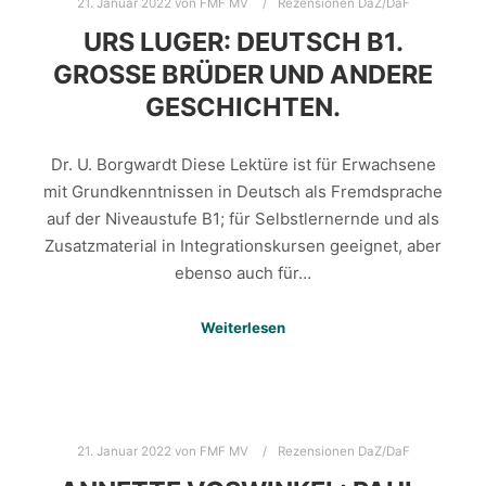
21. Januar 2022
von
FMF MV
Rezensionen DaZ/DaF
URS LUGER: DEUTSCH B1.
GROSSE BRÜDER UND ANDERE G
ESCHICHTEN.
Dr. U. Borgwardt Diese Lektüre ist für Erwachsene
mit Grundkenntnissen in Deutsch als Fremdsprache
auf der Niveaustufe B1; für Selbstlernernde und als
Zusatzmaterial in Integrationskursen geeignet, aber
ebenso auch für…
Weiterlesen
21. Januar 2022
von
FMF MV
Rezensionen DaZ/DaF