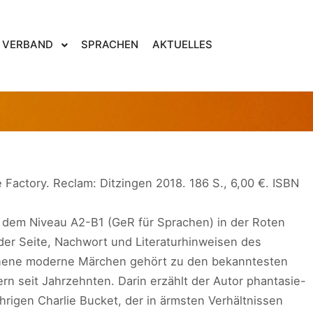
30. September 2020
von
Ulf Borgwardt
VERBAND
SPRACHEN
AKTUELLES
 AND THE CHOCOLATE
 Factory. Reclam: Ditzingen 2018. 186 S., 6,00 €. ISBN
f dem Niveau A2-B1 (GeR für Sprachen) in der Roten
der Seite, Nachwort und Literaturhinweisen des
enene moderne Märchen gehört zu den bekanntesten
rn seit Jahrzehnten. Darin erzählt der Autor phantasie-
ährigen Charlie Bucket, der in ärmsten Verhältnissen