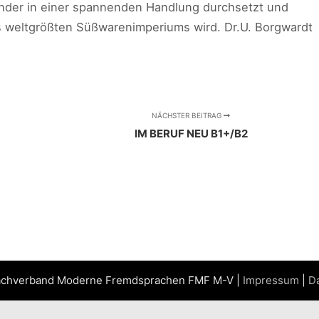
inder in einer spannenden Handlung durchsetzt und
s weltgrößten Süßwarenimperiums wird. Dr.U. Borgwardt
NÄCHSTER BEITRAG
IM BERUF NEU B1+/B2
achverband Moderne Fremdsprachen FMF M-V |
Impressum
|
D