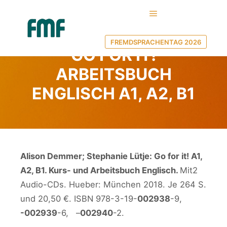
Hauptmenü
9. April 2018
von
Ulf Borgwardt
FREMDSPRACHENTAG 2026
GO FOR IT!
ARBEITSBUCH
ENGLISCH A1, A2, B1
Alison Demmer; Stephanie Lütje: Go for it!
A1,
A2, B1. Kurs- und Arbeitsbuch Englisch.
Mit2
Audio-CDs. Hueber: München 2018. Je 264 S.
und 20,50 €. ISBN 978-3-19-
002938
-9,
-002939
-6, –
002940
-2.