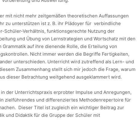
r Vorbereitung und Auswertung.
asser mit nicht mehr zeitgemäßen theoretischen Auffassungen
r zu unterstützen ist z. B. ihr Plädoyer für verbindliche
er-Schüler-Verhältnis, funktionsgerechte Nutzung der
beitung und Übung von Lernstrategien und Wortschatz mit den
 Grammatik auf ihre dienende Rolle, die Erteilung von
skontrollen. Nicht immer werden die Begriffe Fertigkeiten,
nder unterschieden. Unterricht wird zutreffend als Lern- und
diesem Zusammenhang stellt sich mir jedoch die Frage, warum
aus dieser Betrachtung weitgehend ausgeklammert wird.
ahl in der Unterrichtspraxis erprobter Impulse und Anregungen,
n zielführendes und differenziertes Methodenrepertoire für
machen. Dieser Titel ist zugleich ein wichtiger Beitrag zur
k und Didaktik für die Gruppe der Schüler mit
eiten im Fach Englisch.