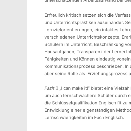
unterschätzenden Arbeitsaufwand bei de
Erfreulich kritisch setzen sich die Verf
und Unterrichtspraktiken auseinander. Seh
Lernzielorientierungen, ein intaktes Lehr
verschiedenen Unterrichtskonzepte, Erar
Schülern im Unterricht, Beschränkung von
Hausaufgaben, Transparenz der Lernerfolg
Fähigkeiten und Können eindeutig voneina
Kommunikationsprozess beschrieben. In 
aber seine Rolle als Erziehungsprozess 
Fazit
: „I can make it!” bietet eine Vielz
um auch lernschwächere Schüler durch ei
die Schlüsselqualifikation Englisch fit zu 
Entwicklung einer eigenständigen Methodi
Lernschwierigk