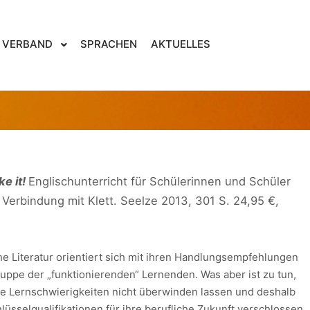
9. April 2013
von
Ulf Borgwardt
VERBAND
SPRACHEN
AKTUELLES
MAKE IT! ENGLISCHUNT
ke it!
Englischunterricht für Schülerinnen und Schüler
 Verbindung mit Klett. Seelze 2013, 301 S. 24,95 €,
e Literatur orientiert sich mit ihren Handlungsempfehlungen
uppe der „funktionierenden“ Lernenden. Was aber ist zu tun,
de Lernschwierigkeiten nicht überwinden lassen und deshalb
sselqua­lifikationen für ihre berufliche Zukunft verschlossen