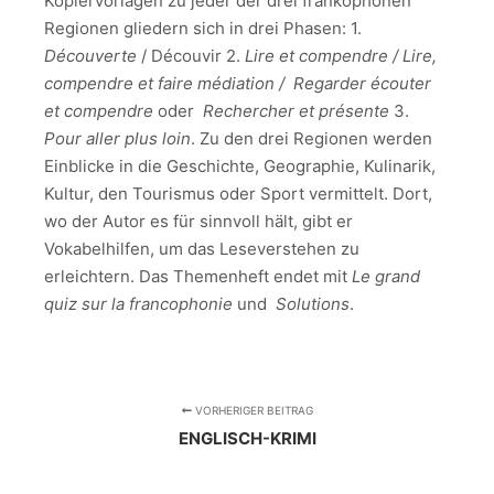
Kopiervorlagen zu jeder der drei frankophonen
Regionen gliedern sich in drei Phasen: 1.
D
écouverte
/ Découvir 2.
Lire et compendre / Lire,
compendre et faire m
édiation / Regarder écouter
et compendre
oder
Rechercher et pr
ésente
3.
Pour aller plus loin
. Zu den drei Regionen werden
Einblicke in die Geschichte, Geographie, Kulinarik,
Kultur, den Tourismus oder Sport vermittelt. Dort,
wo der Autor es für sinnvoll hält, gibt er
Vokabelhilfen, um das Leseverstehen zu
erleichtern. Das Themenheft endet mit
Le grand
quiz sur la francophonie
und
Solutions
.
VORHERIGER BEITRAG
ENGLISCH-KRIMI