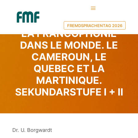
Hauptmenü
28. Juni 2022
von
FMF MV
FREMDSPRACHENTAG 2026
LA FRANCOPHONIE
DANS LE MONDE. LE
CAMEROUN, LE
QUEBEC ET LA
MARTINIQUE.
SEKUNDARSTUFE I + II
Dr. U. Borgwardt