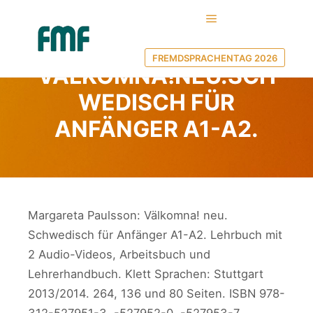
Hauptmenü
30. September 2020
von
Ulf Borgwardt
FREMDSPRACHENTAG 2026
VÄLKOMNA!NEU.SCH
WEDISCH FÜR
ANFÄNGER A1-A2.
Margareta Paulsson: Välkomna! neu.
Schwedisch für Anfänger A1-A2. Lehrbuch mit
2 Audio-Videos, Arbeitsbuch und
Lehrerhandbuch. Klett Sprachen: Stuttgart
2013/2014. 264, 136 und 80 Seiten. ISBN 978-